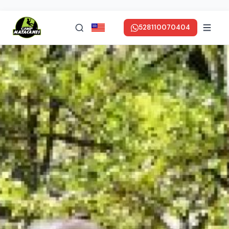
528110070404
in ENGLISH