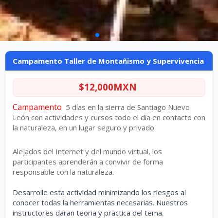
Campamento Taller de Montañismo y
Campamento Taller de Montañismo y Supervivencia
Supervivencia
$12,000MXN
Campamento
  5 días en la sierra de Santiago Nuevo 
León con actividades y cursos todo el día en contacto con 
la naturaleza, en un lugar seguro y privado.
Alejados del Internet y del mundo virtual, los 
participantes aprenderán a convivir de forma 
responsable con la naturaleza.
Desarrolle esta actividad minimizando los riesgos al
conocer todas la herramientas necesarias. Nuestros
instructores daran teoria y practica del tema.